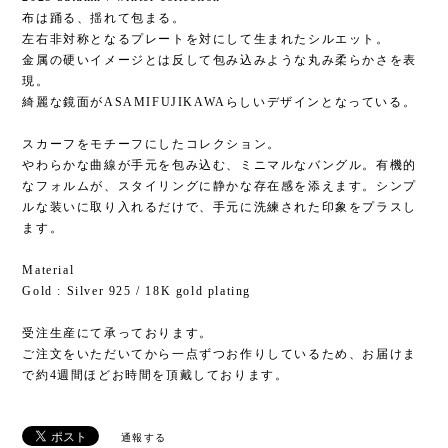
布は踊る、揺れて包まる。
左右非対称となるプレートを対にして生まれたシルエット。
金属の硬いイメージとは反して包み込みような丸み柔らかさを表
現。
綺麗な鏡面がASAMIFUJIKAWAらしいデザインとなっている。
スカーフをモチーフにしたコレクション。
やわらかな曲線が手元を包み込む、ミニマルなバングル。有機的
なフォルムが、スタイリングに静かな存在感を添えます。シンプ
ルな装いに取り入れるだけで、手元に洗練された印象をプラスし
ます。
Material
Gold : Silver 925 / 18K gold plating
受注生産にて承っております。
ご注文をいただいてから一点ずつお作りしているため、お届けま
で約4週間ほどお時間を頂戴しております。
通報する