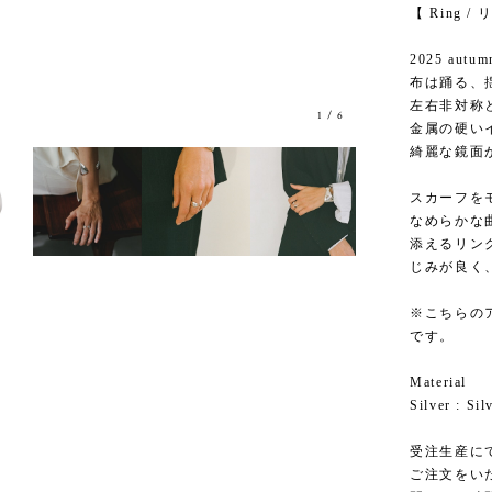
【 Ring /
2025 autumn
布は踊る、
左右非対称
1
/
6
金属の硬い
綺麗な鏡面が
スカーフを
なめらかな
添えるリン
じみが良く
※こちらの
です。
Material
Silver : Sil
受注生産に
ご注文をい