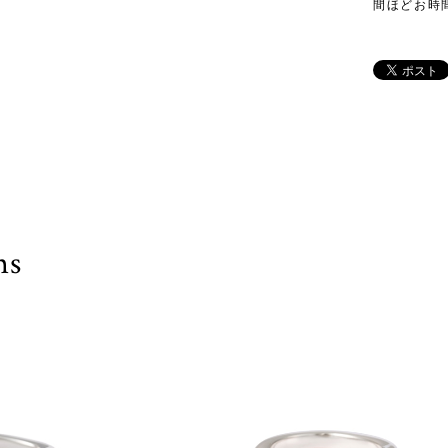
間ほどお時
ms