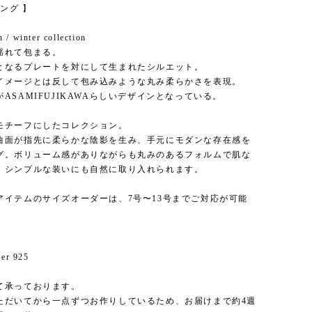
 リング 】
 / winter collection
揺れて包まる。
となるプレートを対にして生まれたシルエット。
イメージとは反して包み込みような丸み柔らかさを表現。
ASAMIFUJIKAWAらしいデザインとなっている。
モチーフにしたコレクション。
曲面が指先に柔らかな陰影を生み、手元にモダンな存在感を
グ。ボリューム感がありながらも丸みのあるフォルムで肌な
、シンプルな装いにも自然に取り入れられます。
アイテムのサイズオーダーは、7号〜13号までご対応が可能
ver 925
て承っております。
ただいてから一点ずつお作りしているため、お届けまで約4週