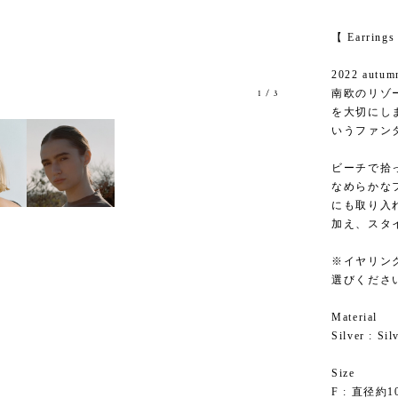
【 Earring
2022 autumn
南欧のリゾ
1
/
3
を大切にし
いうファン
ビーチで拾
なめらかな
にも取り入
加え、スタ
※イヤリング
選びくださ
Material
Silver : Sil
Size
F : 直径約1