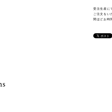
受注生産に
ご注文をい
間ほどお時
ms