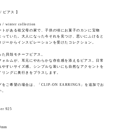
s / ピアス 】
 / winter collection
ートがある祖父母の家で、子供の頃にお菓子のカンに宝物
まっていた。大人になった今それを見つけ、思いにふけると
タジーからインスピレーションを受けたコレクション。
った貝殻モチーフピアス。
フォルムが、耳元にやわらかな存在感を添えるピアス。日常
れやすいサイズ感。シンプルな装いにも自然なアクセントを
イリングに奥行きをプラスします。
をご希望の場合は、「CLIP-ON EARRINGS」を追加でお
い。
ver 925
0mm