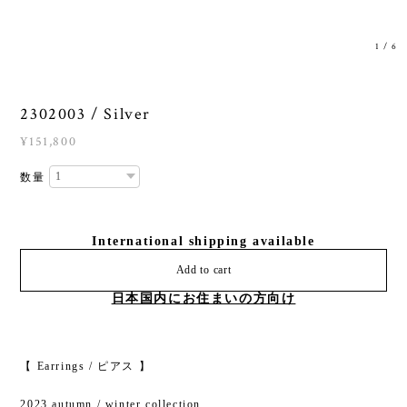
1
/
6
2302003 / Silver
¥151,800
数量
International shipping available
Add to cart
日本国内にお住まいの方向け
【 Earrings / ピアス 】
2023 autumn / winter collection